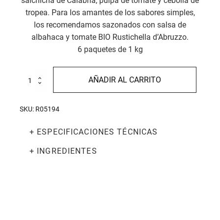
salchicha de Calabria, pulpa de tomate y cebolla de
tropea. Para los amantes de los sabores simples,
los recomendamos sazonados con salsa de
albahaca y tomate BIO Rustichella d’Abruzzo.
6 paquetes de 1 kg
Garganelli
AÑADIR AL CARRITO
6
Kg
cantidad
SKU:
R05194
+ ESPECIFICACIONES TÉCNICAS
+ INGREDIENTES