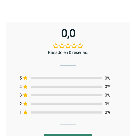
enu
menu
0,0
enu
Basado en 0 reseñas.
5
0%
menu
4
0%
3
0%
2
0%
1
0%