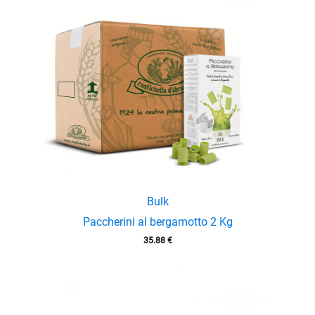
menu
enu
menu
Bulk
Paccherini al bergamotto 2 Kg
35.88
€