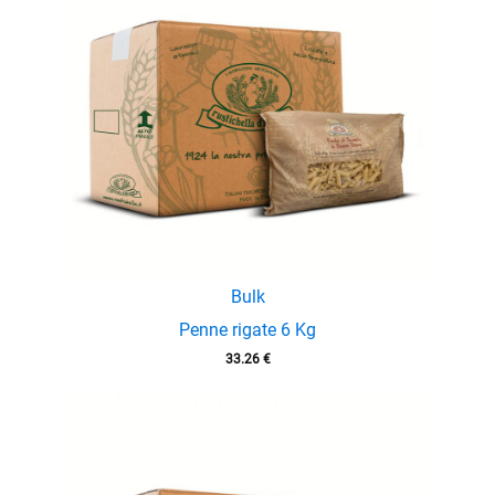
enu
Bulk
Penne rigate 6 Kg
enu
33.26
€
menu