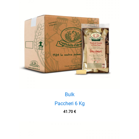
Bulk
Paccheri 6 Kg
41.70
€
enu