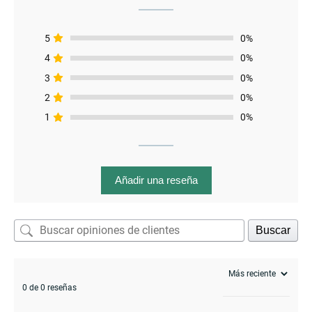
5
0%
4
0%
3
0%
2
0%
1
0%
enu
menu
enu
Añadir una reseña
Buscar
menu
0 de 0 reseñas