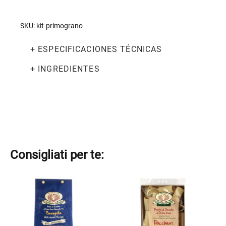
SKU:
kit-primograno
+ ESPECIFICACIONES TÉCNICAS
+ INGREDIENTES
Consigliati per te:
Este
Este
producto
producto
tiene
tiene
múltiples
múltiples