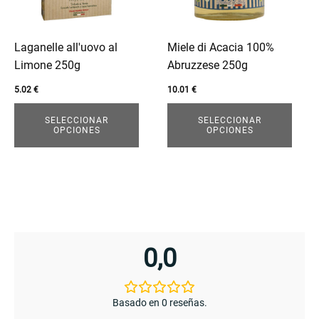
opciones
opciones
se
se
pueden
pueden
Laganelle all'uovo al
Miele di Acacia 100%
elegir
elegir
Limone 250g
Abruzzese 250g
en
en
5.02
€
10.01
€
la
la
página
página
SELECCIONAR
SELECCIONAR
OPCIONES
OPCIONES
de
de
producto
producto
enu
0,0
Basado en 0 reseñas.