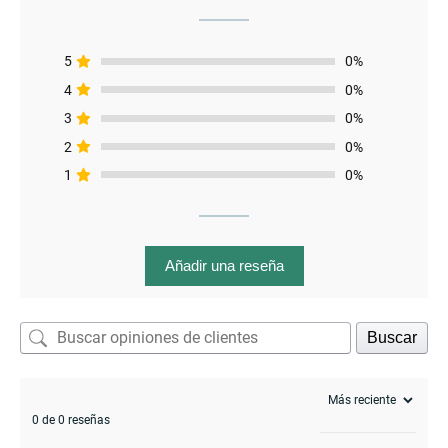
5
0%
enu
4
0%
menu
3
0%
2
0%
1
0%
Añadir una reseña
Buscar
0 de 0 reseñas