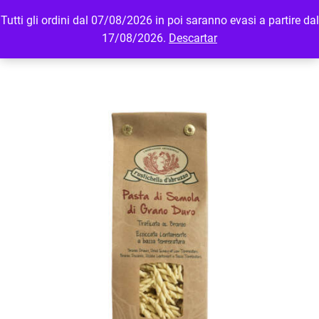
Tutti gli ordini dal 07/08/2026 in poi saranno evasi a partire dal
MENU
LOGIN
17/08/2026.
Descartar