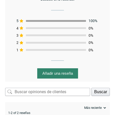
5
100%
4
0%
3
0%
menu
2
0%
1
0%
Añadir una reseña
Buscar
1-2 of 2 reseñas