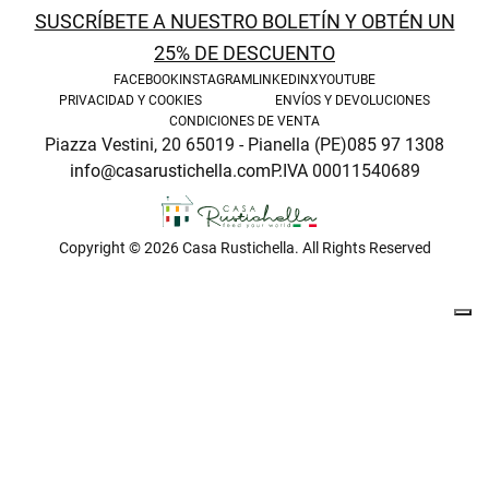
enu
SUSCRÍBETE A NUESTRO BOLETÍN Y OBTÉN UN
25% DE DESCUENTO
FACEBOOK
INSTAGRAM
LINKEDIN
X
YOUTUBE
PRIVACIDAD Y COOKIES
ENVÍOS Y DEVOLUCIONES
CONDICIONES DE VENTA
Piazza Vestini, 20 65019 - Pianella (PE)
085 97 1308
info@casarustichella.com
P.IVA 00011540689
Copyright © 2026 Casa Rustichella. All Rights Reserved
enu
menu