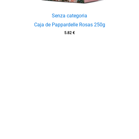
Senza categoria
Caja de Pappardelle Rosas 250g
5.82
€
enu
menu