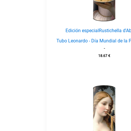
Edición especial
Rustichella d'A
Tubo Leonardo - Día Mundial de la 
-
18.67
€