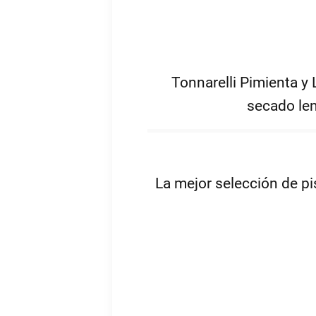
enu
enu
enu
Tonnarelli Pimienta y 
enu
secado len
La mejor selección de pi