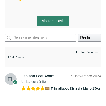
Ajouter un avis
Recherche
enu
1-1 de 1 avis
Fabiana Loef Adami
22 novembre 2024
Utilisateur vérifié
Filini all'uovo Distesi a Mano 250g