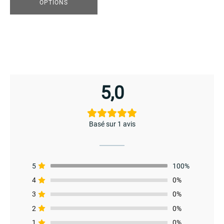
OPTIONS
du
produit
enu
menu
5,0
enu
Basé sur 1 avis
5
100%
4
0%
menu
3
0%
2
0%
1
0%