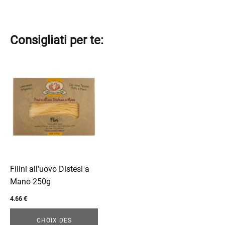
Consigliati per te:
Ce
produit
a
plusieurs
variations.
Les
options
peuvent
être
Filini all'uovo Distesi a
choisies
Mano 250g
sur
4.66
€
la
page
CHOIX DES