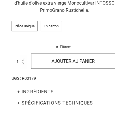
d'huile d'olive extra vierge Monocultivar INTOSSO
PrimoGrano Rustichella.
Pièce unique
En carton
Effacer
quantité
AJOUTER AU PANIER
de
Filini
all'uovo
UGS :
R00179
Distesi
a
+ INGRÉDIENTS
Mano
250g
+ SPÉCIFICATIONS TECHNIQUES