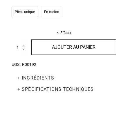
Pièce unique
En carton
Effacer
quantité
AJOUTER AU PANIER
de
Pappardelle
all'uovo
UGS :
R00192
Distese
a
+ INGRÉDIENTS
Mano
250g
+ SPÉCIFICATIONS TECHNIQUES