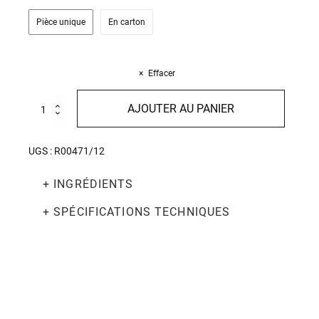
Pièce unique
En carton
Effacer
quantité
AJOUTER AU PANIER
de
Spaghettoni
500g
UGS :
R00471/12
+ INGRÉDIENTS
+ SPÉCIFICATIONS TECHNIQUES