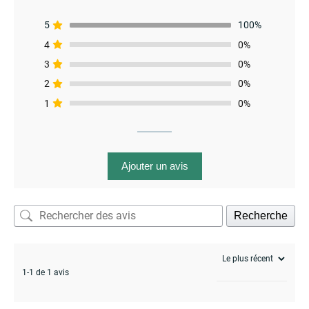
5
100%
4
0%
3
0%
menu
2
0%
1
0%
Ajouter un avis
Recherche
1-1 de 1 avis