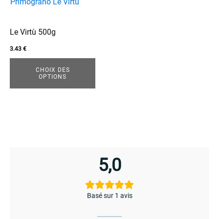
produit
a
plusieurs
Le Virtù 500g
variations.
Les
3.43
€
options
enu
CHOIX DES
peuvent
OPTIONS
menu
être
choisies
sur
la
page
du
5,0
produit
Basé sur 1 avis