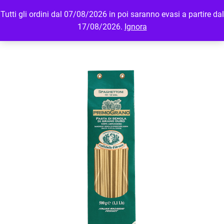
Tutti gli ordini dal 07/08/2026 in poi saranno evasi a partire dal
MENU
LOGIN
17/08/2026.
Ignora