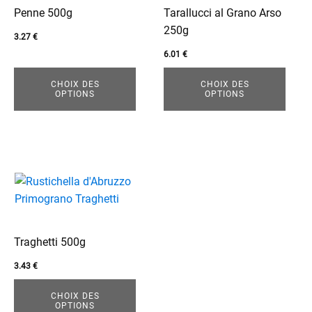
être
être
Penne 500g
Tarallucci al Grano Arso
choisies
choisies
250g
3.27
€
sur
sur
6.01
€
la
la
page
page
CHOIX DES
CHOIX DES
OPTIONS
OPTIONS
du
du
produit
produit
enu
Ce
produit
a
plusieurs
Traghetti 500g
variations.
Les
3.43
€
options
CHOIX DES
peuvent
enu
OPTIONS