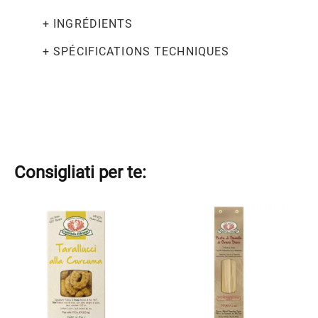
250g
+ INGRÉDIENTS
+ SPÉCIFICATIONS TECHNIQUES
Consigliati per te:
Ce
Ce
produit
produit
a
a
plusieurs
plusieurs
variations.
variations.
Les
Les