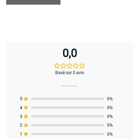
être
menu
choisies
sur
la
page
du
0,0
produit
Basé sur 0 avis
5
0%
4
0%
3
0%
2
0%
menu
1
0%