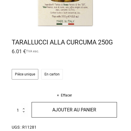
TARALLUCCI ALLA CURCUMA 250G
6.01
€
TVA esc.
Pièce unique
En carton
Effacer
quantité
AJOUTER AU PANIER
de
Tarallucci
alla
UGS :
R11281
Curcuma