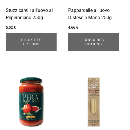
peuvent
peuvent
être
être
Stuzzicarelli all'uovo al
Pappardelle all'uovo
choisies
choisies
Peperoncino 250g
Distese a Mano 250g
sur
sur
5.02
€
4.66
€
la
la
page
page
CHOIX DES
CHOIX DES
OPTIONS
OPTIONS
du
du
produit
produit
Ce
Ce
produit
produit
a
a
plusieurs
plusieurs
variations.
variations.
Les
Les
options
options