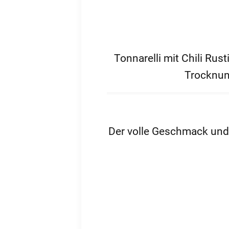
enu
enu
enu
Tonnarelli mit Chili Rus
enu
Trocknun
Der volle Geschmack und d