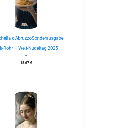
chella d’Abruzzo
Sonderausgabe
lí-Rohr – Welt-Nudeltag 2025
-
18.67
€