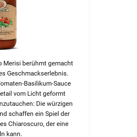
elo Merisi berühmt gemacht
ches Geschmackserlebnis.
r Tomaten-Basilikum-Sauce
etail vom Licht geformt
inzutauchen: Die würzigen
 schaffen ein Spiel der
s Chiaroscuro, der eine
ln kann.