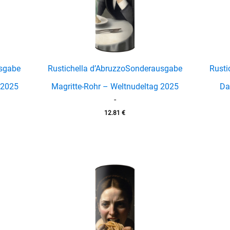
sgabe
Rustichella d’Abruzzo
Sonderausgabe
Rusti
 2025
Magritte-Rohr – Weltnudeltag 2025
Da
-
12.81
€