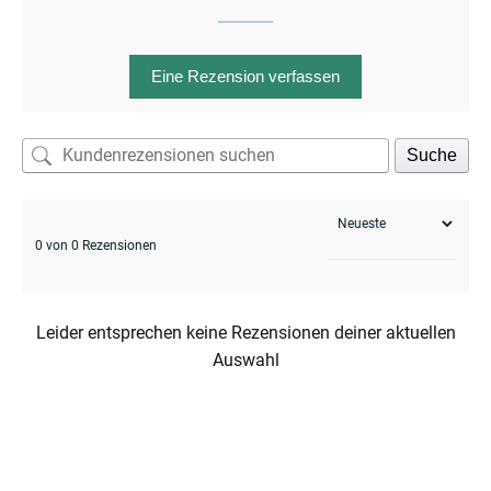
Eine Rezension verfassen
enu
Suche
0 von 0 Rezensionen
Leider entsprechen keine Rezensionen deiner aktuellen
Auswahl
enu
menu