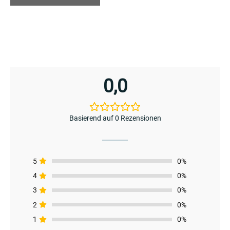
enu
menu
enu
0,0
Basierend auf 0 Rezensionen
menu
5
0%
4
0%
3
0%
2
0%
1
0%