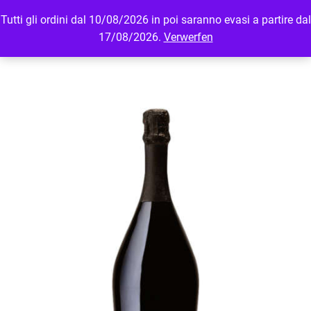
Tutti gli ordini dal 10/08/2026 in poi saranno evasi a partire dal
MENU
LOGIN
17/08/2026.
Verwerfen