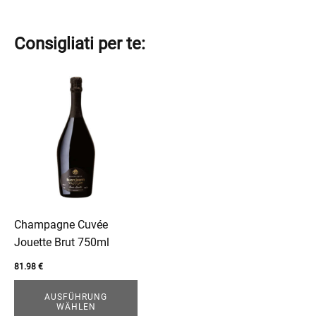
Consigliati per te:
Dieses
Produkt
weist
mehrere
Varianten
auf.
Die
Optionen
können
Champagne Cuvée
auf
Jouette Brut 750ml
der
81.98
€
Produktseite
gewählt
AUSFÜHRUNG
WÄHLEN
werden