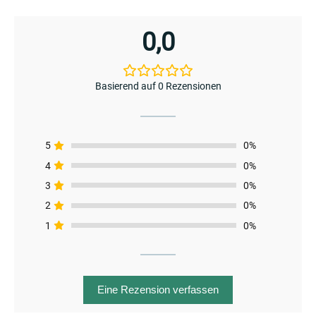
0,0
Basierend auf 0 Rezensionen
menu
5
0%
4
0%
3
0%
2
0%
1
0%
Eine Rezension verfassen