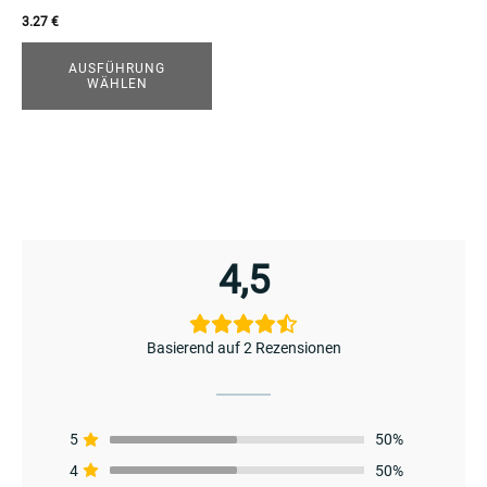
auf
3.27
€
der
Produktseite
AUSFÜHRUNG
WÄHLEN
gewählt
werden
enu
menu
4,5
Basierend auf 2 Rezensionen
5
50%
4
50%