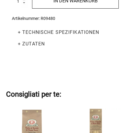
IN DEN WARENKORB
500g
Menge
Artikelnummer:
R09480
+ TECHNISCHE SPEZIFIKATIONEN
+ ZUTATEN
Consigliati per te:
Dieses
Dieses
Produkt
Produkt
weist
weist