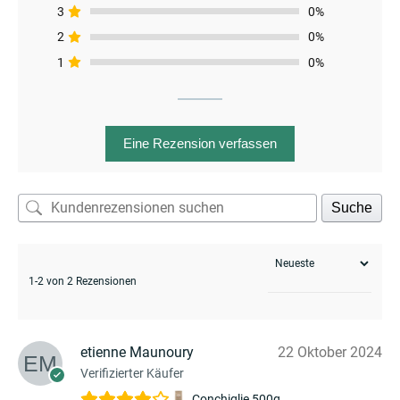
3
0%
2
0%
1
0%
menu
Eine Rezension verfassen
Suche
1-2 von 2 Rezensionen
etienne Maunoury
22 Oktober 2024
Verifizierter Käufer
Conchiglie 500g