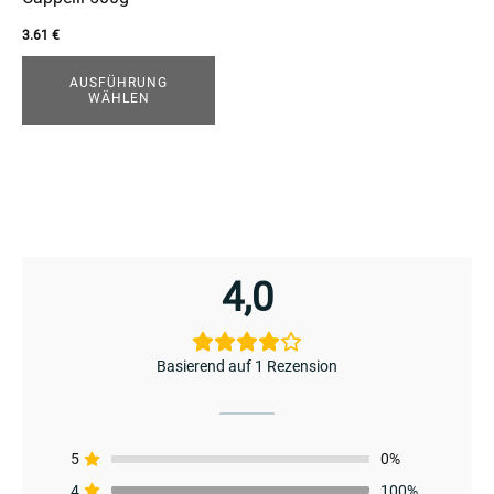
der
3.61
€
Produktseite
gewählt
AUSFÜHRUNG
WÄHLEN
werden
4,0
menu
Basierend auf 1 Rezension
5
0%
4
100%