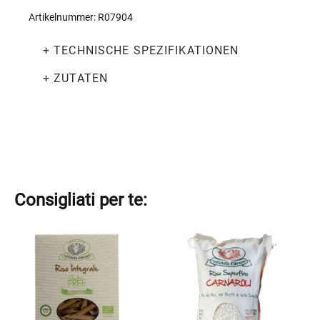
integrale
Artikelnummer:
R07904
senza
glutine
+ TECHNISCHE SPEZIFIKATIONEN
bio
250g
Menge
+ ZUTATEN
Consigliati per te:
Dieses
Dieses
Produkt
Produkt
weist
weist
mehrere
mehrere
Varianten
Varianten