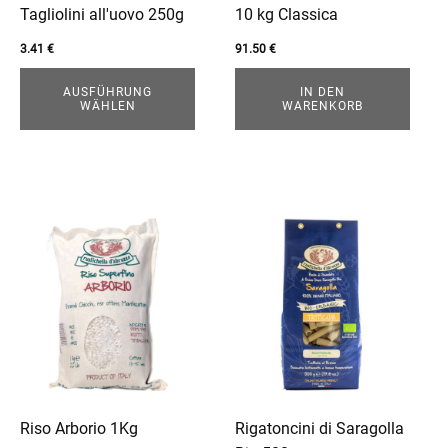
enu
können
Tagliolini all'uovo 250g
10 kg Classica
auf
3.41
€
91.50
€
der
Produktseite
AUSFÜHRUNG
IN DEN
WÄHLEN
WARENKORB
gewählt
werden
menu
Dieses
Dieses
Produkt
Produkt
weist
weist
mehrere
mehrere
Varianten
Varianten
auf.
auf.
Die
Die
Optionen
Optionen
können
können
Riso Arborio 1Kg
Rigatoncini di Saragolla