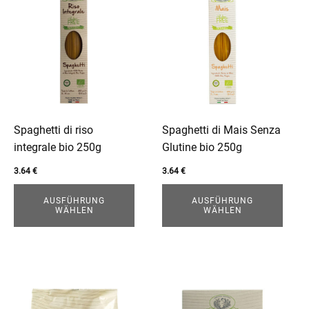
Produkt
Produkt
weist
weist
mehrere
mehrere
Varianten
Varianten
auf.
auf.
Die
Die
Optionen
Optionen
können
können
Spaghetti di riso
Spaghetti di Mais Senza
auf
auf
integrale bio 250g
Glutine bio 250g
der
der
3.64
€
3.64
€
Produktseite
Produktseite
gewählt
gewählt
AUSFÜHRUNG
AUSFÜHRUNG
WÄHLEN
WÄHLEN
werden
werden
Dieses
Dieses