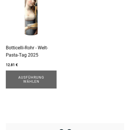
weist
mehrere
enu
Varianten
auf.
Die
Optionen
können
Botticelli-Rohr - Welt-
auf
Pasta-Tag 2025
der
12.81
€
Produktseite
gewählt
AUSFÜHRUNG
WÄHLEN
werden
enu
menu