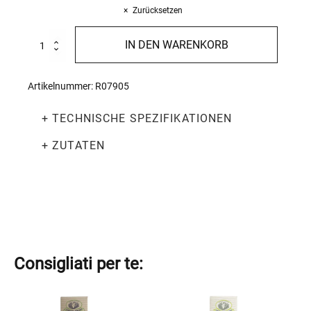
Zurücksetzen
Spaghetti
IN DEN WARENKORB
di
riso
integrale
Artikelnummer:
R07905
bio
250g
+ TECHNISCHE SPEZIFIKATIONEN
Menge
+ ZUTATEN
Consigliati per te:
Dieses
Dieses