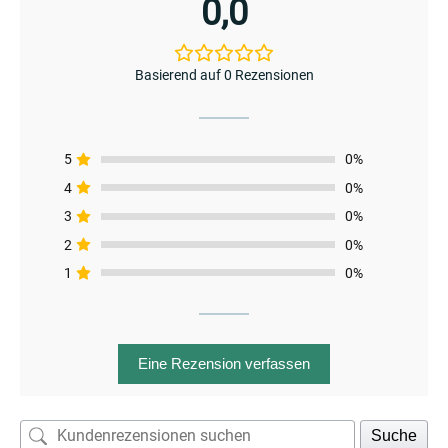
0,0
Basierend auf 0 Rezensionen
5
0%
4
0%
3
0%
2
0%
1
0%
menu
Eine Rezension verfassen
Suche