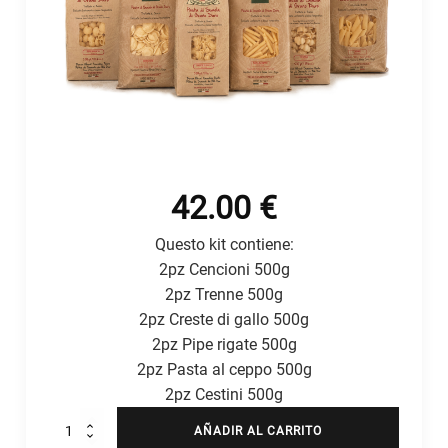
42.00
€
Questo kit contiene:
2pz Cencioni 500g
2pz Trenne 500g
2pz Creste di gallo 500g
2pz Pipe rigate 500g
2pz Pasta al ceppo 500g
2pz Cestini 500g
Kit
AÑADIR AL CARRITO
Formati