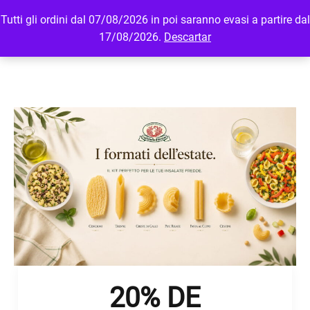
Tutti gli ordini dal 07/08/2026 in poi saranno evasi a partire dal
MENU
LOGIN
17/08/2026.
Descartar
20% DE