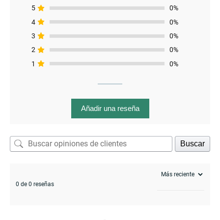
5
0%
menu
4
0%
3
0%
2
0%
1
0%
Añadir una reseña
Buscar
0 de 0 reseñas