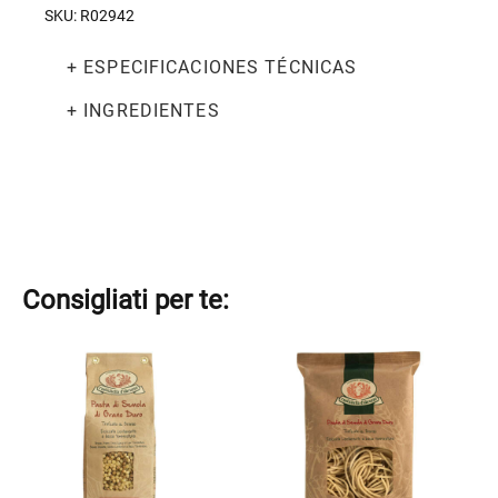
cantidad
SKU:
R02942
+ ESPECIFICACIONES TÉCNICAS
+ INGREDIENTES
Consigliati per te:
Este
Este
producto
producto
tiene
tiene
múltiples
múltiples
variantes.
variantes.