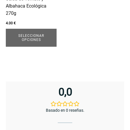
elegir
Albahaca Ecológica
en
270g
enu
la
menu
4.00
€
página
de
SELECCIONAR
OPCIONES
producto
0,0
Basado en 0 reseñas.