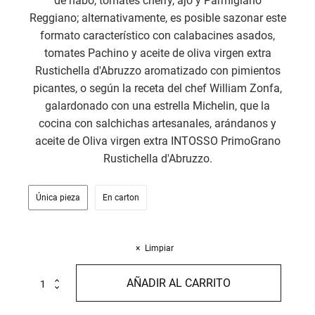
de nabo, tomates cherry, ajo y Parmigiano
Reggiano; alternativamente, es posible sazonar este
formato característico con calabacines asados,
tomates Pachino y aceite de oliva virgen extra
Rustichella d'Abruzzo aromatizado con pimientos
picantes, o según la receta del chef William Zonfa,
galardonado con una estrella Michelin, que la
cocina con salchichas artesanales, arándanos y
aceite de Oliva virgen extra INTOSSO PrimoGrano
Rustichella d'Abruzzo.
Única pieza
En carton
Limpiar
Fregola
AÑADIR AL CARRITO
tostada
500g