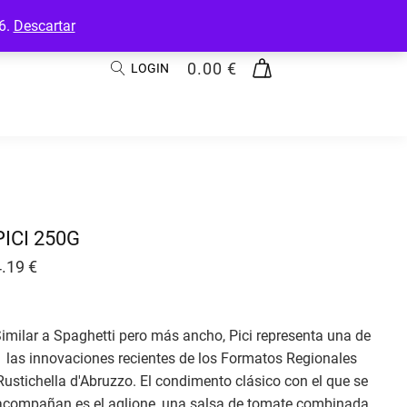
26.
Descartar
0.00
€
LOGIN
PICI 250G
4.19
€
imilar a Spaghetti pero más ancho, Pici representa una de
las innovaciones recientes de los Formatos Regionales
Rustichella d'Abruzzo. El condimento clásico con el que se
acompañan es el aglione, una salsa de tomate combinada