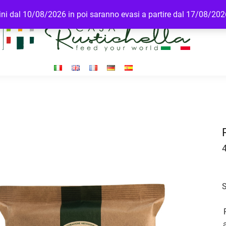
rdini dal 10/08/2026 in poi saranno evasi a partire dal 17/08/20
S