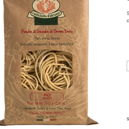
c
P
2
c
S