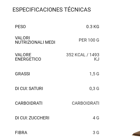
ESPECIFICACIONES TÉCNICAS
PESO
0.3 KG
VALORI
PER 100 G
NUTRIZIONALI MEDI
VALORE
352 KCAL / 1493
ENERGETICO
KJ
GRASSI
1,5 G
DI CUI: SATURI
0,3 G
CARBOIDRATI
CARBOIDRATI
DI CUI: ZUCCHERI
4 G
FIBRA
3 G