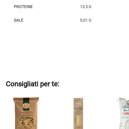
PROTEINE
13,5 G
SALE
0,01 G
Consigliati per te:
Este
Este
Este
producto
producto
producto
tiene
tiene
tiene
múltiples
múltiples
múltiples