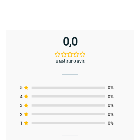
menu
produit
produit
0,0
Basé sur 0 avis
5
0%
4
0%
3
0%
2
0%
menu
1
0%