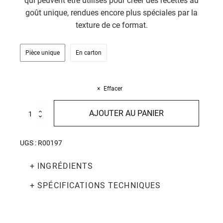
qui peuvent être utilisés pour créer des recettes au
goût unique, rendues encore plus spéciales par la
texture de ce format.
Pièce unique
En carton
Effacer
quantité
AJOUTER AU PANIER
de
Pappardelle
all'uovo
UGS :
R00197
250g
+ INGRÉDIENTS
+ SPÉCIFICATIONS TECHNIQUES