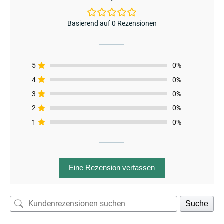
Basierend auf 0 Rezensionen
menu
5
0%
4
0%
3
0%
2
0%
1
0%
Eine Rezension verfassen
Suche