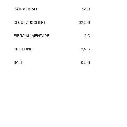
CARBOIDRATI
54 G
DI CUI: ZUCCHERI
32,5 G
FIBRA ALIMENTARE
2 G
PROTEINE
5,9 G
SALE
0,5 G