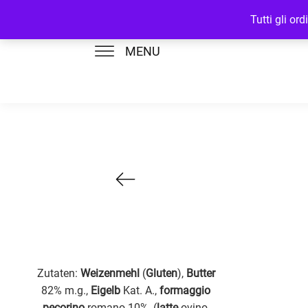
Tutti gli or
MENU
Zutaten:
Weizenmehl
(
Gluten
),
Butter
82% m.g.,
Eigelb
Kat. A.,
formaggio
pecorino
romano 10%, (
latte
ovino,