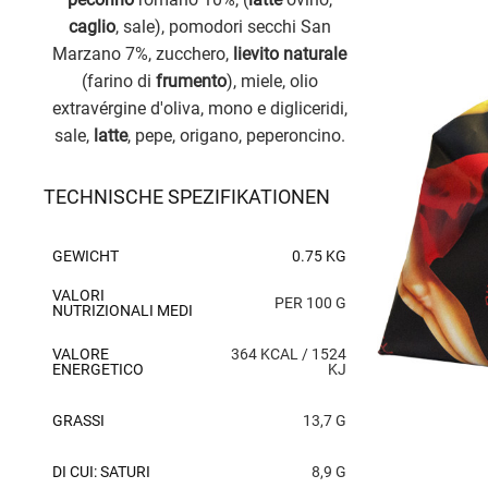
caglio
, sale), pomodori secchi San
Marzano 7%, zucchero,
lievito naturale
(farino di
frumento
), miele, olio
extravérgine d'oliva, mono e digliceridi,
sale,
latte
, pepe, origano, peperoncino.
TECHNISCHE SPEZIFIKATIONEN
GEWICHT
0.75 KG
VALORI
PER 100 G
NUTRIZIONALI MEDI
VALORE
364 KCAL / 1524
ENERGETICO
KJ
GRASSI
13,7 G
DI CUI: SATURI
8,9 G