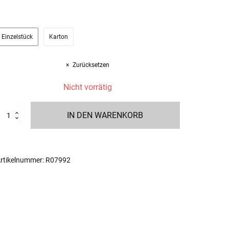
Einzelstück
Karton
Zurücksetzen
Nicht vorrätig
ikanter
IN DEN WARENKORB
anettone
50g
enge
rtikelnummer:
R07992