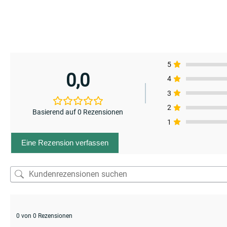
5
0,0
4
enu
3
2
enu
Basierend auf 0 Rezensionen
enu
1
Eine Rezension verfassen
enu
0 von 0 Rezensionen