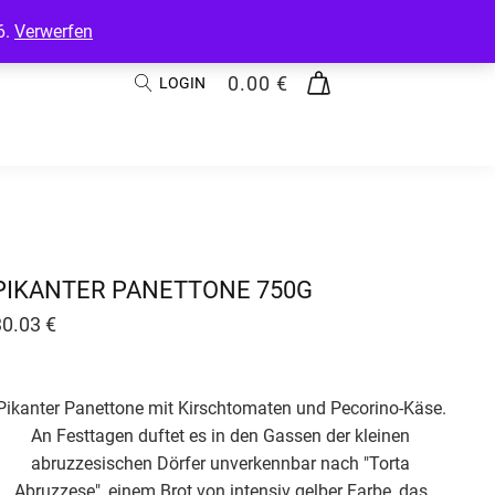
6.
Verwerfen
0.00
€
LOGIN
PIKANTER PANETTONE 750G
30.03
€
Pikanter Panettone mit Kirschtomaten und Pecorino-Käse.
An Festtagen duftet es in den Gassen der kleinen
abruzzesischen Dörfer unverkennbar nach "Torta
Abruzzese", einem Brot von intensiv gelber Farbe, das