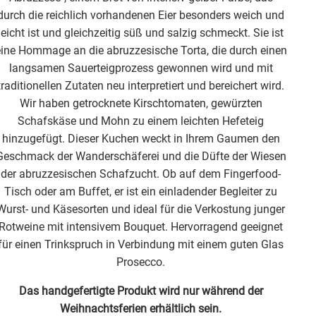
durch die reichlich vorhandenen Eier besonders weich und
leicht ist und gleichzeitig süß und salzig schmeckt. Sie ist
eine Hommage an die abruzzesische Torta, die durch einen
langsamen Sauerteigprozess gewonnen wird und mit
traditionellen Zutaten neu interpretiert und bereichert wird.
Wir haben getrocknete Kirschtomaten, gewürzten
Schafskäse und Mohn zu einem leichten Hefeteig
hinzugefügt. Dieser Kuchen weckt in Ihrem Gaumen den
Geschmack der Wanderschäferei und die Düfte der Wiesen
der abruzzesischen Schafzucht. Ob auf dem Fingerfood-
Tisch oder am Buffet, er ist ein einladender Begleiter zu
Wurst- und Käsesorten und ideal für die Verkostung junger
Rotweine mit intensivem Bouquet. Hervorragend geeignet
für einen Trinkspruch in Verbindung mit einem guten Glas
Prosecco.
Das handgefertigte Produkt wird nur während der
Weihnachtsferien erhältlich sein.