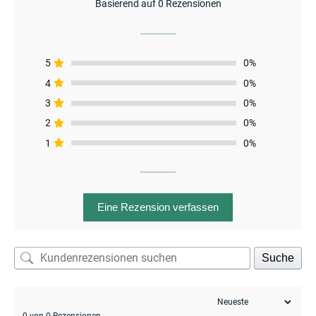
Basierend auf 0 Rezensionen
5
0%
4
0%
3
0%
2
0%
1
0%
Eine Rezension verfassen
menu
Suche
0 von 0 Rezensionen