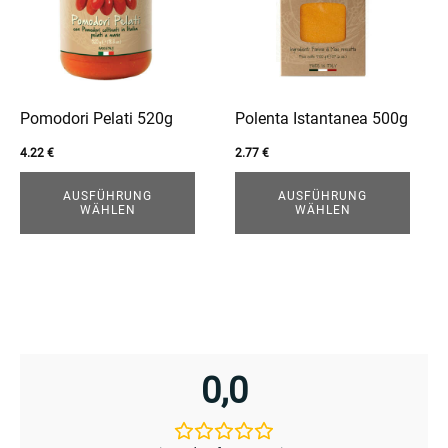
Varianten
Varianten
enu
auf.
auf.
Die
Die
Optionen
Optionen
können
können
Pomodori Pelati 520g
Polenta Istantanea 500g
auf
auf
4.22
€
2.77
€
der
der
Produktseite
Produktseite
AUSFÜHRUNG
AUSFÜHRUNG
WÄHLEN
WÄHLEN
gewählt
gewählt
werden
werden
enu
menu
0,0