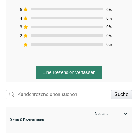
5
0%
4
0%
3
0%
2
0%
1
0%
enu
Eine Rezension verfassen
Suche
0 von 0 Rezensionen