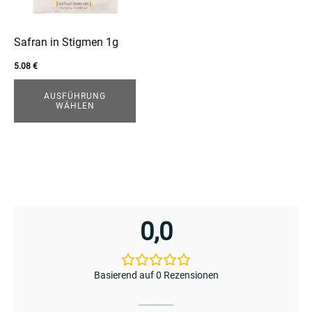
Die
Optionen
können
Safran in Stigmen 1g
auf
5.08
€
der
Produktseite
AUSFÜHRUNG
WÄHLEN
enu
gewählt
werden
menu
enu
0,0
menu
Basierend auf 0 Rezensionen