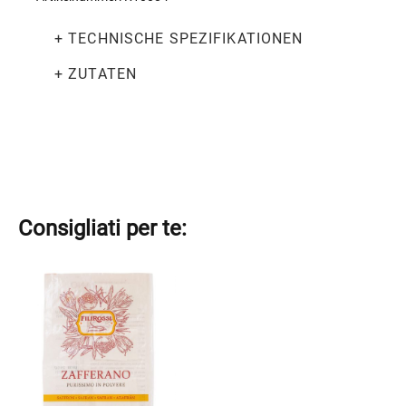
+ TECHNISCHE SPEZIFIKATIONEN
+ ZUTATEN
Consigliati per te:
Dieses
Produkt
weist
mehrere
Varianten
auf.