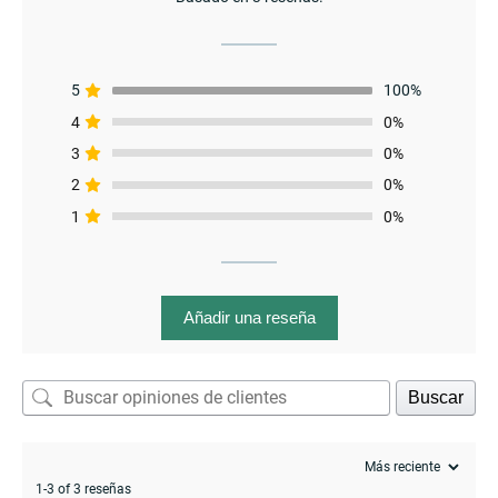
5
100%
4
0%
3
0%
2
0%
1
0%
menu
Añadir una reseña
Buscar
1-3 of 3 reseñas