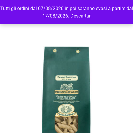
Tutti gli ordini dal 07/08/2026 in poi saranno evasi a partire dal
MENU
LOGIN
17/08/2026.
Descartar