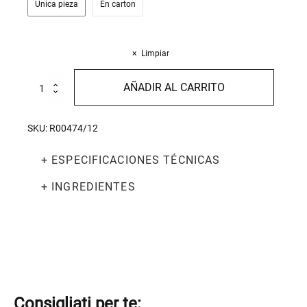
Única pieza
En carton
Limpiar
Penne
AÑADIR AL CARRITO
Rustiche
500g
cantidad
SKU:
R00474/12
+ ESPECIFICACIONES TÉCNICAS
+ INGREDIENTES
Consigliati per te: