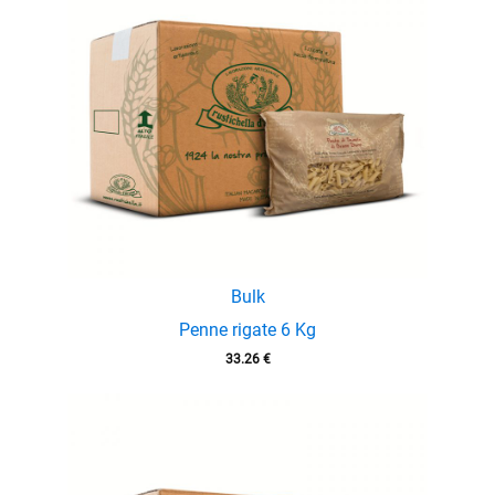
enu
Bulk
Penne rigate 6 Kg
enu
33.26
€
menu