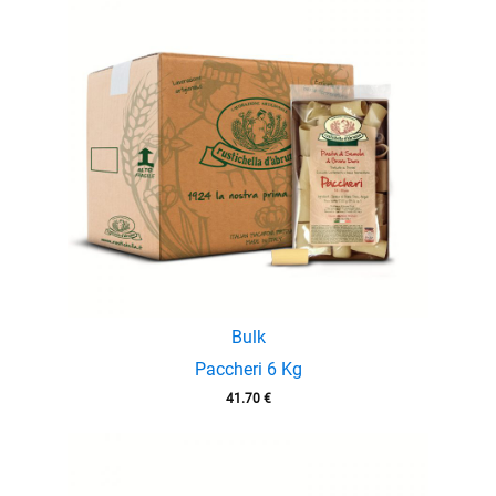
Bulk
Paccheri 6 Kg
41.70
€
enu