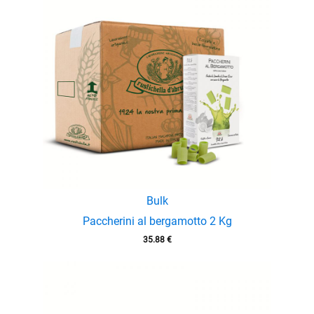
menu
enu
menu
Bulk
Paccherini al bergamotto 2 Kg
35.88
€