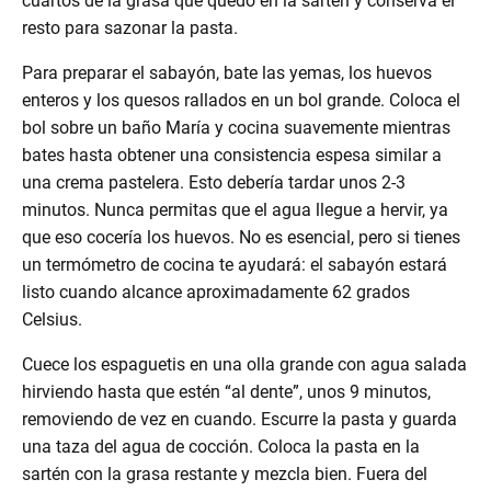
cuartos de la grasa que quedó en la sartén y conserva el
resto para sazonar la pasta.
Para preparar el sabayón, bate las yemas, los huevos
enteros y los quesos rallados en un bol grande. Coloca el
bol sobre un baño María y cocina suavemente mientras
bates hasta obtener una consistencia espesa similar a
una crema pastelera. Esto debería tardar unos 2-3
enu
minutos. Nunca permitas que el agua llegue a hervir, ya
menu
que eso cocería los huevos. No es esencial, pero si tienes
un termómetro de cocina te ayudará: el sabayón estará
enu
listo cuando alcance aproximadamente 62 grados
Celsius.
Cuece los espaguetis en una olla grande con agua salada
hirviendo hasta que estén “al dente”, unos 9 minutos,
removiendo de vez en cuando. Escurre la pasta y guarda
una taza del agua de cocción. Coloca la pasta en la
menu
sartén con la grasa restante y mezcla bien. Fuera del