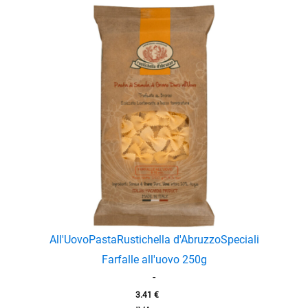
enu
All'Uovo
Pasta
Rustichella d'Abruzzo
Speciali
Farfalle all'uovo 250g
-
3.41
€