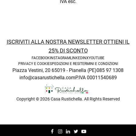
IVA esc.
enu
ISCRIVITI ALLA NOSTRA NEWSLETTER OTTIENI IL
25% DI SCONTO
FACEBOOK
INSTAGRAM
LINKEDIN
X
YOUTUBE
PRIVACY E COOKIE
SPEDIZIONI E RESI
TERMINI E CONDIZIONI
Piazza Vestini, 20 65019 - Pianella (PE)
085 97 1308
info@casarustichella.com
P.IVA 00011540689
enu
Copyright © 2026 Casa Rustichella. All Rights Reserved