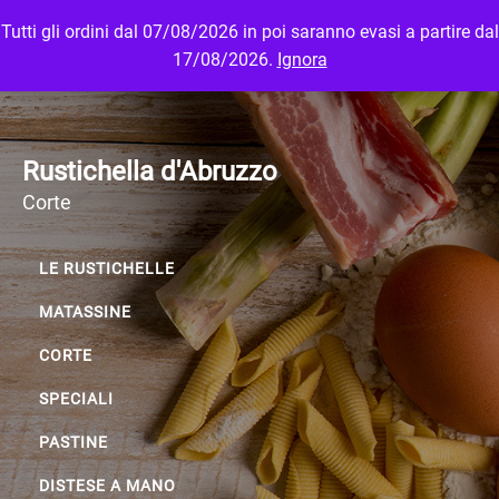
Tutti gli ordini dal 07/08/2026 in poi saranno evasi a partire dal
MENU
LOGIN
17/08/2026.
Ignora
Rustichella d'Abruzzo
Corte
LE RUSTICHELLE
MATASSINE
CORTE
SPECIALI
PASTINE
DISTESE A MANO