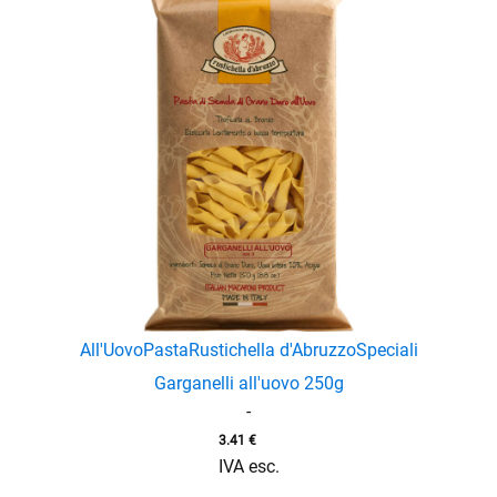
enu
menu
enu
menu
All'Uovo
Pasta
Rustichella d'Abruzzo
Speciali
Garganelli all'uovo 250g
-
3.41
€
IVA esc.