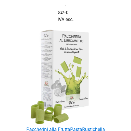
-
5.24
€
IVA esc.
Paccherini alla Frutta
Pasta
Rustichella