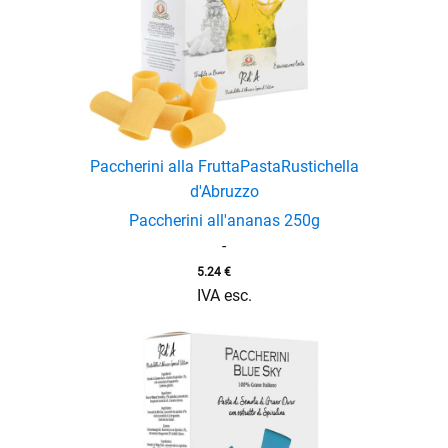
enu
Paccherini alla Frutta
Pasta
Rustichella
d'Abruzzo
Paccherini all'ananas 250g
enu
-
5.24
€
IVA esc.