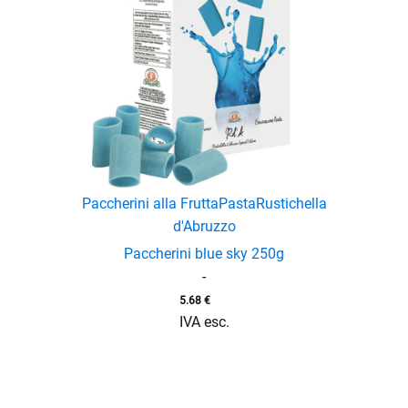
Paccherini alla Frutta
Pasta
Rustichella
d'Abruzzo
Paccherini blue sky 250g
-
5.68
€
IVA esc.