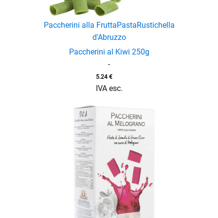
menu
Paccherini alla Frutta
Pasta
Rustichella
d'Abruzzo
Paccherini al Kiwi 250g
-
5.24
€
IVA esc.
enu