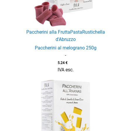
Paccherini alla Frutta
Pasta
Rustichella
d'Abruzzo
Paccherini al melograno 250g
-
enu
5.24
€
IVA esc.