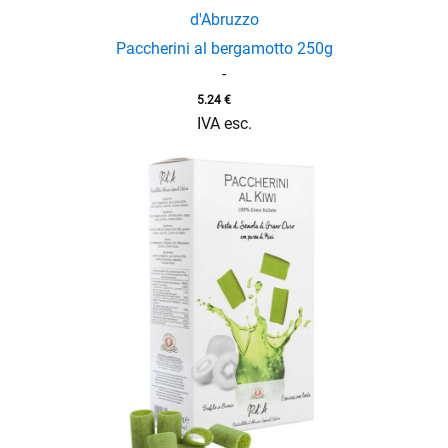
d'Abruzzo
Paccherini al bergamotto 250g
-
5.24
€
IVA esc.
enu
menu
enu