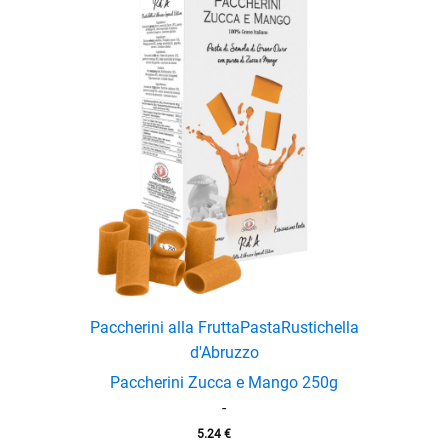
Paccherini alla Frutta
Pasta
Rustichella
d'Abruzzo
Paccherini Zucca e Mango 250g
-
5.24
€