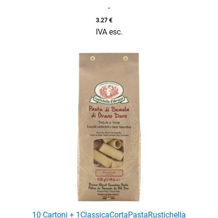
-
3.27
€
IVA esc.
enu
enu
10 Cartoni + 1
Classica
Corta
Pasta
Rustichella