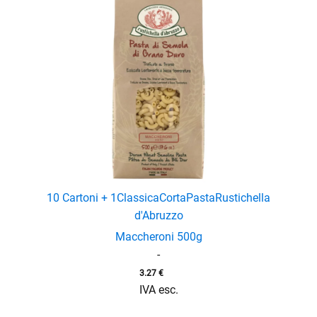
10 Cartoni + 1
Classica
Corta
Pasta
Rustichella
d'Abruzzo
Maccheroni 500g
-
3.27
€
IVA esc.