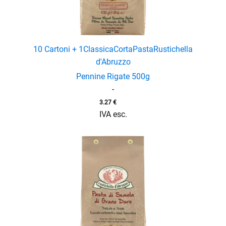
10 Cartoni + 1
Classica
Corta
Pasta
Rustichella
d'Abruzzo
Pennine Rigate 500g
-
3.27
€
IVA esc.