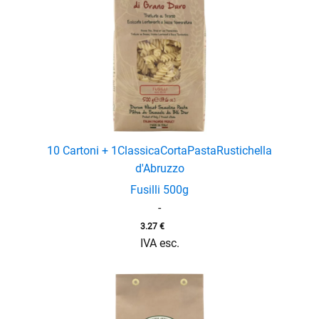
10 Cartoni + 1
Classica
Corta
Pasta
Rustichella
d'Abruzzo
Fusilli 500g
-
3.27
€
IVA esc.