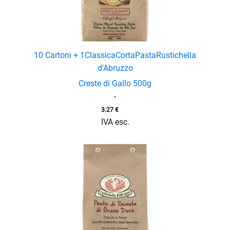
10 Cartoni + 1
Classica
Corta
Pasta
Rustichella
d'Abruzzo
Creste di Gallo 500g
-
3.27
€
IVA esc.