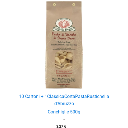
10 Cartoni + 1
Classica
Corta
Pasta
Rustichella
d'Abruzzo
Conchiglie 500g
-
3.27
€