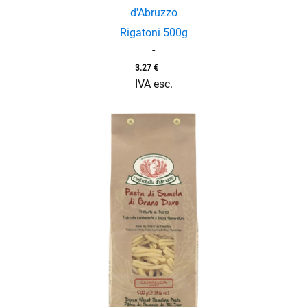
d'Abruzzo
Rigatoni 500g
-
3.27
€
enu
IVA esc.