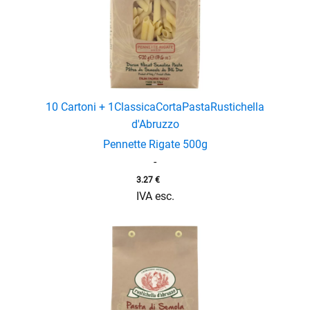
10 Cartoni + 1
Classica
Corta
Pasta
Rustichella
d'Abruzzo
Pennette Rigate 500g
-
3.27
€
IVA esc.