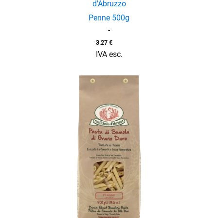
d'Abruzzo
Penne 500g
-
3.27
€
IVA esc.