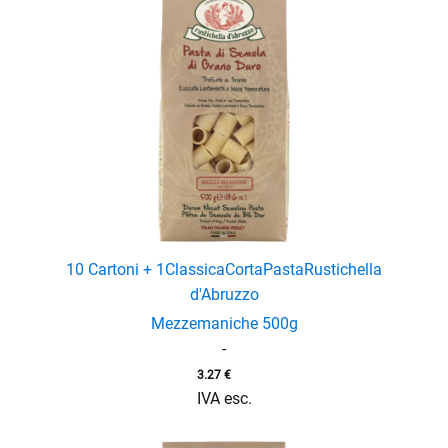
10 Cartoni + 1
Classica
Corta
Pasta
Rustichella
d'Abruzzo
Mezzemaniche 500g
-
3.27
€
IVA esc.