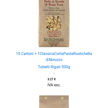
10 Cartoni + 1
Classica
Corta
Pasta
Rustichella
d'Abruzzo
Tubetti Rigati 500g
-
3.27
€
IVA esc.