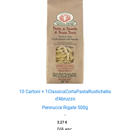
10 Cartoni + 1
Classica
Corta
Pasta
Rustichella
d'Abruzzo
Pennucce Rigate 500g
-
3.27
€
IVA esc.