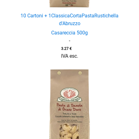
10 Cartoni + 1
Classica
Corta
Pasta
Rustichella
d'Abruzzo
Casareccia 500g
-
3.27
€
IVA esc.