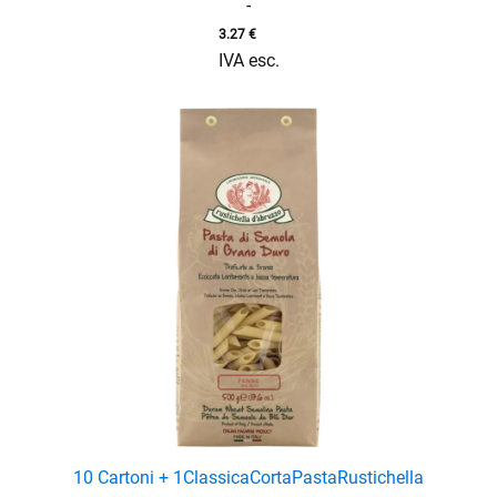
-
3.27
€
IVA esc.
10 Cartoni + 1
Classica
Corta
Pasta
Rustichella