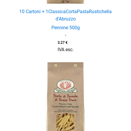
10 Cartoni + 1
Classica
Corta
Pasta
Rustichella
d'Abruzzo
Pennine 500g
-
3.27
€
IVA esc.