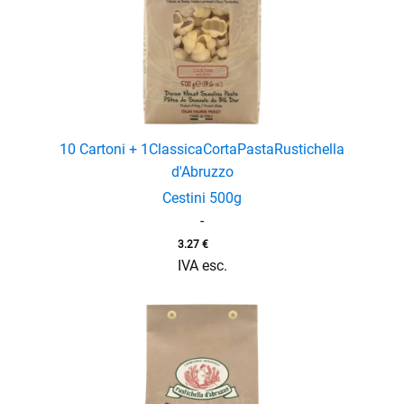
10 Cartoni + 1
Classica
Corta
Pasta
Rustichella
d'Abruzzo
Cestini 500g
-
3.27
€
IVA esc.