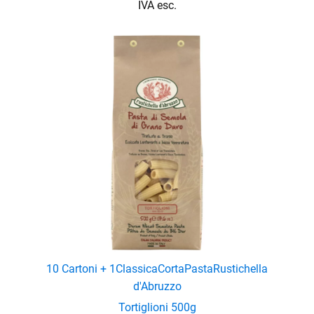
IVA esc.
enu
10 Cartoni + 1
Classica
Corta
Pasta
Rustichella
d'Abruzzo
Tortiglioni 500g