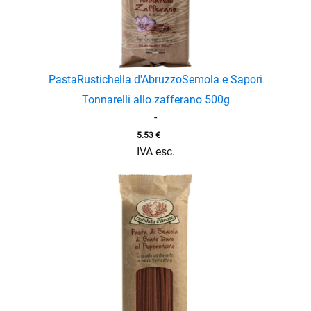
Pasta
Rustichella d'Abruzzo
Semola e Sapori
Tonnarelli allo zafferano 500g
enu
-
5.53
€
IVA esc.
enu