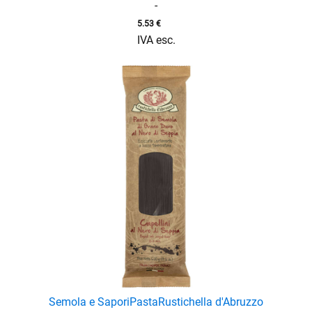
-
5.53
€
IVA esc.
Semola e Sapori
Pasta
Rustichella d'Abruzzo