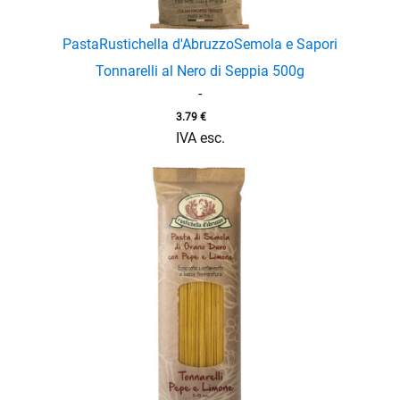
Pasta
Rustichella d'Abruzzo
Semola e Sapori
Tonnarelli al Nero di Seppia 500g
-
3.79
€
IVA esc.