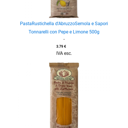
enu
menu
enu
Pasta
Rustichella d'Abruzzo
Semola e Sapori
Tonnarelli con Pepe e Limone 500g
-
3.79
€
IVA esc.
menu