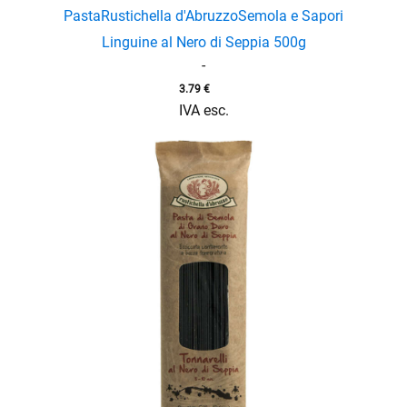
Pasta
Rustichella d'Abruzzo
Semola e Sapori
Linguine al Nero di Seppia 500g
-
3.79
€
IVA esc.