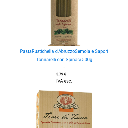
enu
Pasta
Rustichella d'Abruzzo
Semola e Sapori
Tonnarelli con Spinaci 500g
-
3.79
€
IVA esc.