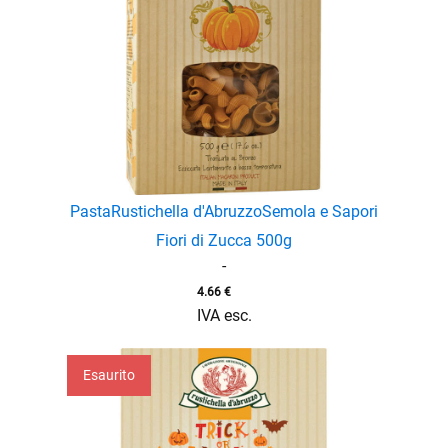
Pasta
Rustichella d'Abruzzo
Semola e Sapori
Fiori di Zucca 500g
-
4.66
€
IVA esc.
Esaurito