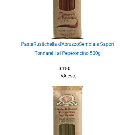
Pasta
Rustichella d'Abruzzo
Semola e Sapori
Tonnarelli al Peperoncino 500g
-
3.79
€
IVA esc.
enu