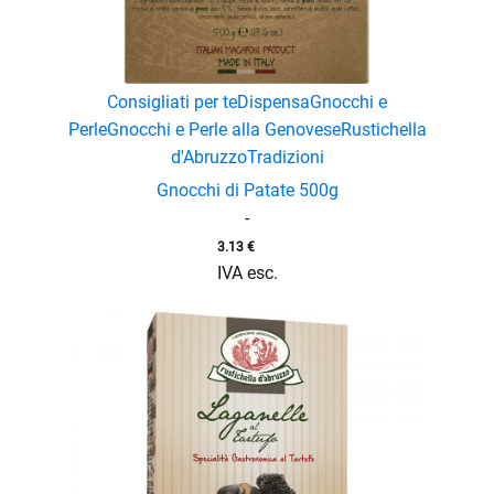
Consigliati per te
Dispensa
Gnocchi e
Perle
Gnocchi e Perle alla Genovese
Rustichella
d'Abruzzo
Tradizioni
Gnocchi di Patate 500g
-
3.13
€
IVA esc.