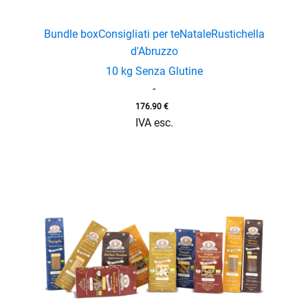
Bundle box
Consigliati per te
Natale
Rustichella
d'Abruzzo
10 kg Senza Glutine
-
176.90
€
IVA esc.