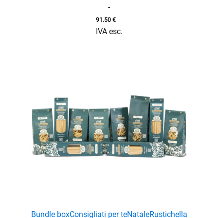
-
91.50
€
IVA esc.
Bundle box
Consigliati per te
Natale
Rustichella