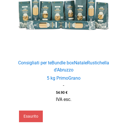
Consigliati per te
Bundle box
Natale
Rustichella
d'Abruzzo
5 kg PrimoGrano
-
54.90
€
IVA esc.
Esaurito