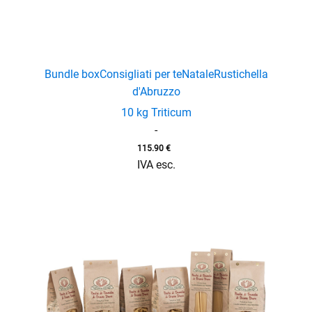
Bundle box
Consigliati per te
Natale
Rustichella
d'Abruzzo
10 kg Triticum
-
115.90
€
IVA esc.