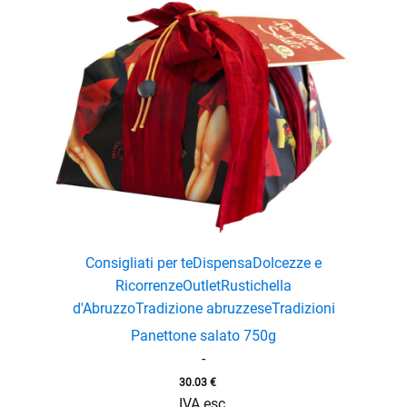
Consigliati per te
Dispensa
Dolcezze e
Ricorrenze
Outlet
Rustichella
d'Abruzzo
Tradizione abruzzese
Tradizioni
Panettone salato 750g
-
30.03
€
IVA esc.