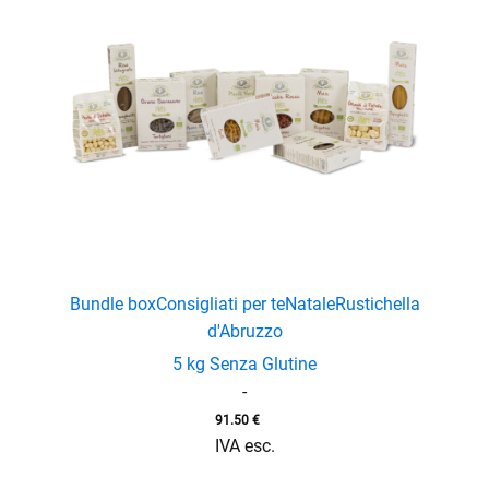
Bundle box
Consigliati per te
Natale
Rustichella
d'Abruzzo
5 kg Senza Glutine
-
91.50
€
IVA esc.