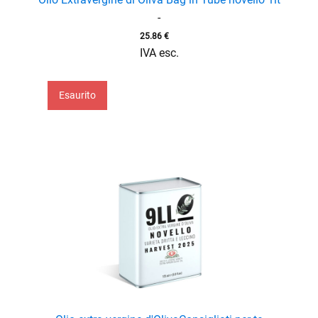
-
25.86
€
IVA esc.
Esaurito
menu