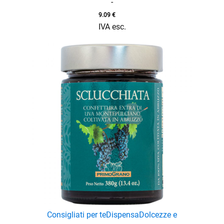
-
9.09
€
IVA esc.
Consigliati per te
Dispensa
Dolcezze e