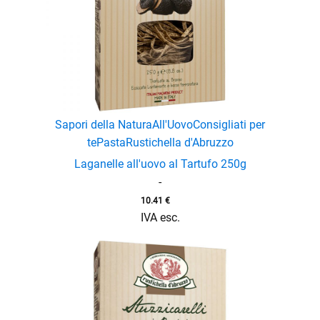
Sapori della Natura
All'Uovo
Consigliati per
te
Pasta
Rustichella d'Abruzzo
Laganelle all'uovo al Tartufo 250g
-
10.41
€
IVA esc.