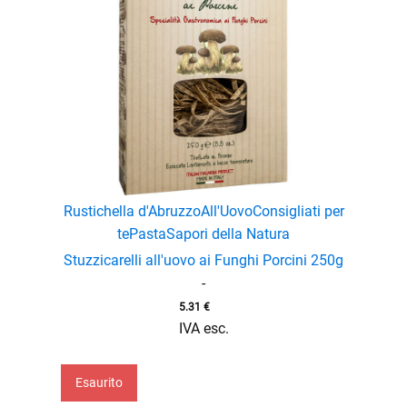
Rustichella d'Abruzzo
All'Uovo
Consigliati per
te
Pasta
Sapori della Natura
Stuzzicarelli all'uovo ai Funghi Porcini 250g
-
5.31
€
IVA esc.
Esaurito