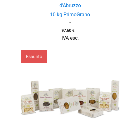
d'Abruzzo
10 kg PrimoGrano
-
97.60
€
IVA esc.
Esaurito