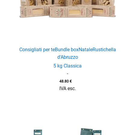
Consigliati per te
Bundle box
Natale
Rustichella
d'Abruzzo
5 kg Classica
-
48.80
€
IVA esc.