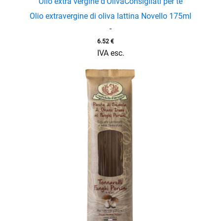
Olio extra vergine d'Oliva
Consigliati per te
Olio extravergine di oliva lattina Novello 175ml
enu
-
6.52
€
IVA esc.
enu