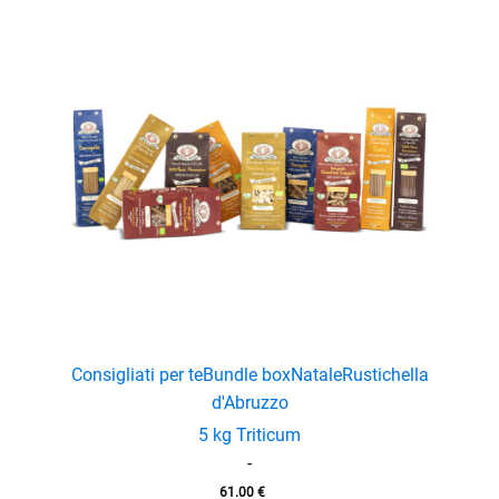
Consigliati per te
Bundle box
Natale
Rustichella
d'Abruzzo
5 kg Triticum
-
61.00
€