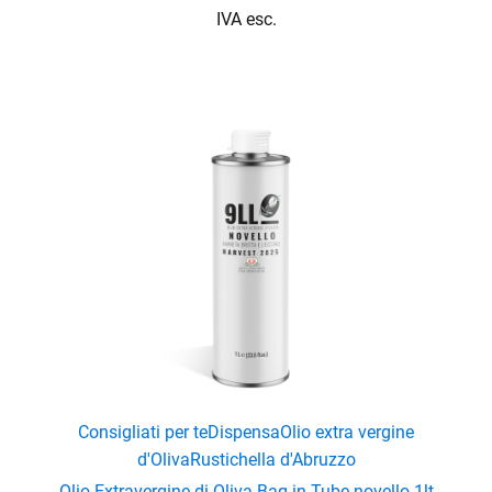
IVA esc.
enu
menu
Consigliati per te
Dispensa
Olio extra vergine
enu
d'Oliva
Rustichella d'Abruzzo
Olio Extravergine di Oliva Bag in Tube novello 1lt