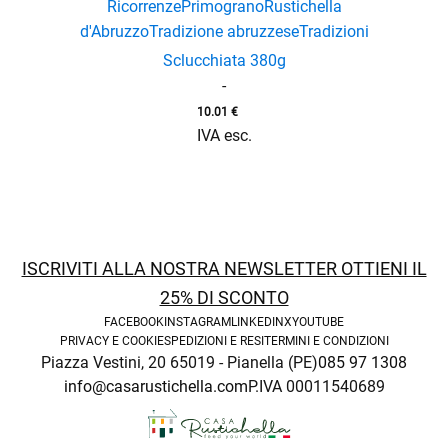
Ricorrenze
Primograno
Rustichella
d'Abruzzo
Tradizione abruzzese
Tradizioni
Sclucchiata 380g
-
10.01
€
IVA esc.
ISCRIVITI ALLA NOSTRA NEWSLETTER OTTIENI IL
25% DI SCONTO
FACEBOOK
INSTAGRAM
LINKEDIN
X
YOUTUBE
PRIVACY E COOKIE
SPEDIZIONI E RESI
TERMINI E CONDIZIONI
Piazza Vestini, 20 65019 - Pianella (PE)
085 97 1308
info@casarustichella.com
P.IVA 00011540689