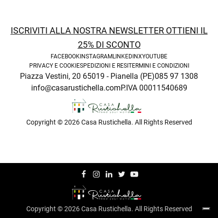
ISCRIVITI ALLA NOSTRA NEWSLETTER OTTIENI IL
25% DI SCONTO
FACEBOOK
INSTAGRAM
LINKEDIN
X
YOUTUBE
PRIVACY E COOKIE
SPEDIZIONI E RESI
TERMINI E CONDIZIONI
Piazza Vestini, 20 65019 - Pianella (PE)
085 97 1308
enu
info@casarustichella.com
P.IVA 00011540689
Copyright © 2026 Casa Rustichella. All Rights Reserved
Copyright © 2026 Casa Rustichella. All Rights Reserved