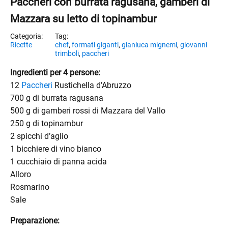
Paccheri con burrata ragusana, gamberi di
Mazzara su letto di topinambur
Ricette
chef
,
formati giganti
,
gianluca mignemi
,
giovanni
trimboli
,
paccheri
Ingredienti per 4 persone:
12
Paccheri
Rustichella d’Abruzzo
700 g di burrata ragusana
500 g di gamberi rossi di Mazzara del Vallo
250 g di topinambur
2 spicchi d’aglio
1 bicchiere di vino bianco
1 cucchiaio di panna acida
Alloro
Rosmarino
Sale
Preparazione: