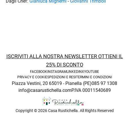
Dagli Chef:
Gianluca Mignemi
-
Giovanni Trimboli
ISCRIVITI ALLA NOSTRA NEWSLETTER OTTIENI IL
25% DI SCONTO
enu
FACEBOOK
INSTAGRAM
LINKEDIN
X
YOUTUBE
PRIVACY E COOKIE
SPEDIZIONI E RESI
TERMINI E CONDIZIONI
Piazza Vestini, 20 65019 - Pianella (PE)
085 97 1308
info@casarustichella.com
P.IVA 00011540689
Copyright © 2026 Casa Rustichella. All Rights Reserved