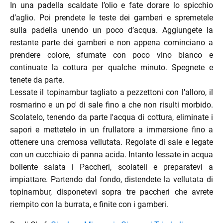
In una padella scaldate l’olio e fate dorare lo spicchio
d’aglio. Poi prendete le teste dei gamberi e spremetele
sulla padella unendo un poco d’acqua. Aggiungete la
restante parte dei gamberi e non appena cominciano a
enu
prendere colore, sfumate con poco vino bianco e
menu
continuate la cottura per qualche minuto. Spegnete e
enu
tenete da parte.
Lessate il topinambur tagliato a pezzettoni con l'alloro, il
rosmarino e un po' di sale fino a che non risulti morbido.
Scolatelo, tenendo da parte l'acqua di cottura, eliminate i
sapori e mettetelo in un frullatore a immersione fino a
ottenere una cremosa vellutata. Regolate di sale e legate
con un cucchiaio di panna acida. Intanto lessate in acqua
menu
bollente salata i Paccheri, scolateli e preparatevi a
impiattare. Partendo dal fondo, distendete la vellutata di
topinambur, disponetevi sopra tre paccheri che avrete
riempito con la burrata, e finite con i gamberi.