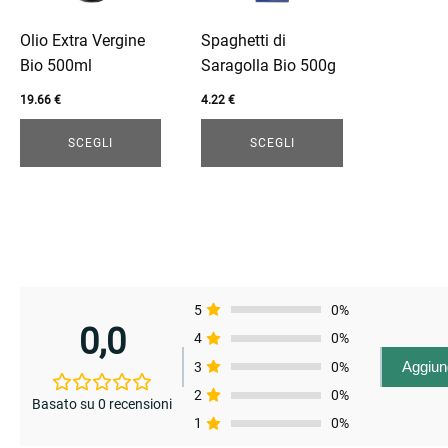
opzioni
opzioni
Olio Extra Vergine
Spaghetti di
possono
possono
Bio 500ml
Saragolla Bio 500g
essere
essere
scelte
scelte
19.66
€
4.22
€
nella
nella
SCEGLI
SCEGLI
pagina
pagina
del
del
prodotto
prodotto
5
0%
0,0
4
0%
Aggiun
3
0%
2
0%
Basato su 0 recensioni
1
0%