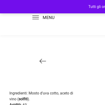
Tutti gli 
MENU
Ingredienti: Mosto d'uva cotto, aceto di
vino (
solfiti
).
Acidità
: 6%.