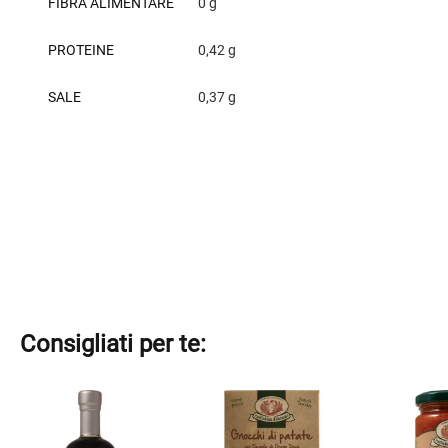
FIBRA ALIMENTARE
0 g
PROTEINE
0,42 g
SALE
0,37 g
Consigliati per te:
Questo
Questo
Questo
prodotto
prodotto
prodotto