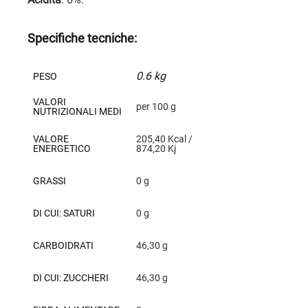
Specifiche tecniche:
0.6 kg
PESO
VALORI
per 100 g
NUTRIZIONALI MEDI
VALORE
205,40 Kcal /
ENERGETICO
874,20 Kj
GRASSI
0 g
DI CUI: SATURI
0 g
CARBOIDRATI
46,30 g
DI CUI: ZUCCHERI
46,30 g