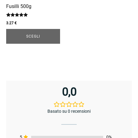
essere
Fusilli 500g
scelte
Valutato
nella
3.27
€
5.00
enu
pagina
su 5
del
SCEGLI
prodotto
0,0
Basato su 0 recensioni
5
0%