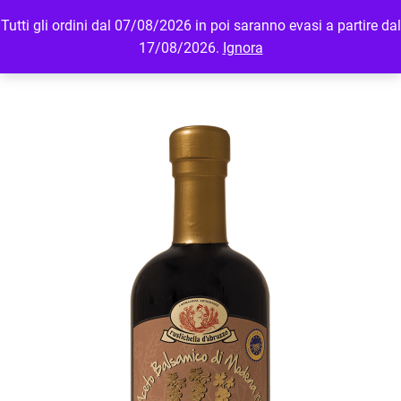
Tutti gli ordini dal 07/08/2026 in poi saranno evasi a partire dal
MENU
LOGIN
17/08/2026.
Ignora