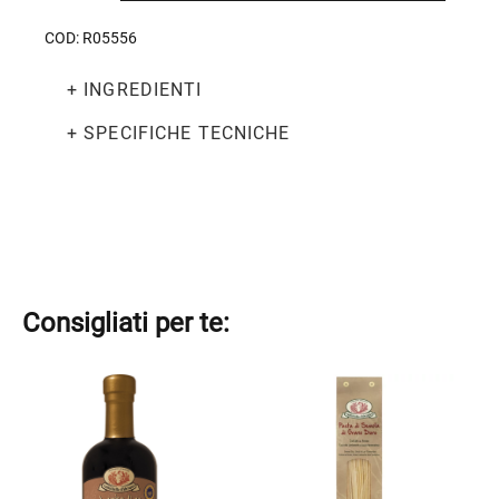
di
Modena
COD:
R05556
I.G.P.
Oro
+ INGREDIENTI
250ml
quantità
+ SPECIFICHE TECNICHE
Consigliati per te:
Questo
Questo
prodotto
prodotto
ha
ha
più
più
varianti.
varianti.