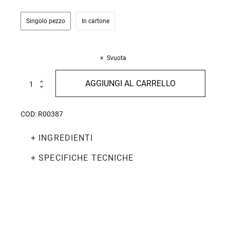
Singolo pezzo
In cartone
Svuota
Crema
AGGIUNGI AL CARRELLO
di
Olive
Verdi
COD:
R00387
130g
quantità
+ INGREDIENTI
+ SPECIFICHE TECNICHE