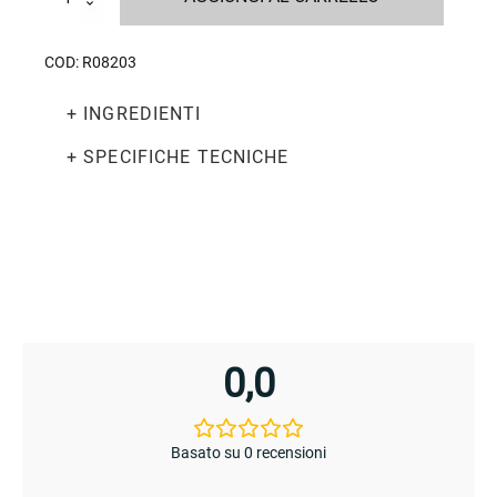
500g
quantità
COD:
R08203
+ INGREDIENTI
enu
menu
+ SPECIFICHE TECNICHE
enu
0,0
menu
Basato su 0 recensioni