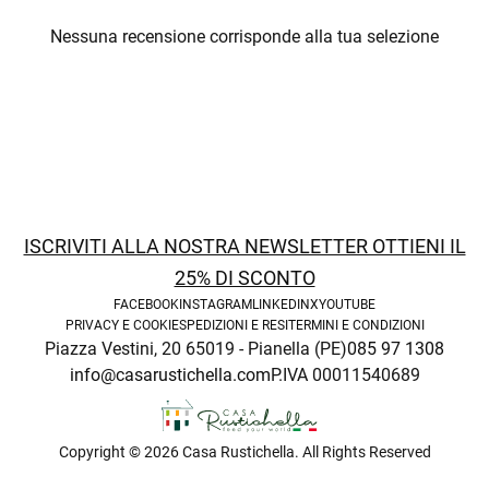
Nessuna recensione corrisponde alla tua selezione
enu
ISCRIVITI ALLA NOSTRA NEWSLETTER OTTIENI IL
25% DI SCONTO
FACEBOOK
INSTAGRAM
LINKEDIN
X
YOUTUBE
PRIVACY E COOKIE
SPEDIZIONI E RESI
TERMINI E CONDIZIONI
Piazza Vestini, 20 65019 - Pianella (PE)
085 97 1308
info@casarustichella.com
P.IVA 00011540689
enu
Copyright © 2026 Casa Rustichella. All Rights Reserved