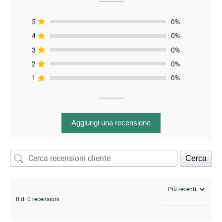
5
0%
4
0%
3
0%
2
0%
1
0%
Aggiungi una recensione
enu
Cerca
0 di 0 recensioni