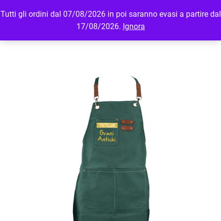
Tutti gli ordini dal 07/08/2026 in poi saranno evasi a partire dal
MENU
LOGIN
17/08/2026.
Ignora