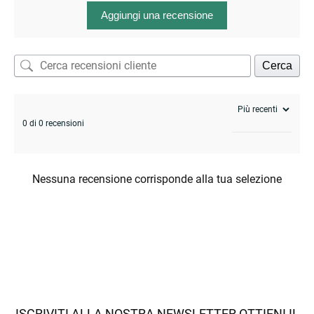
enu
Aggiungi una recensione
Cerca
0 di 0 recensioni
Nessuna recensione corrisponde alla tua selezione
ISCRIVITI ALLA NOSTRA NEWSLETTER OTTIENI IL