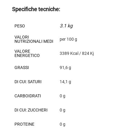
Specifiche tecniche:
3.1 kg
PESO
VALORI
per 100 g
NUTRIZIONALI MEDI
VALORE
3389 Kcal / 824 Kj
ENERGETICO
GRASSI
91,6 g
DI CUI: SATURI
14,1 g
CARBOIDRATI
0 g
DI CUI: ZUCCHERI
0 g
PROTEINE
0 g