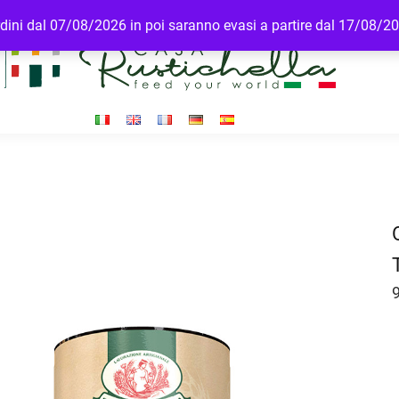
ordini dal 07/08/2026 in poi saranno evasi a partire dal 17/08/2