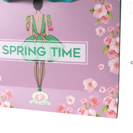
S
S
T
q