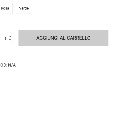
Rosa
Verde
hopper
AGGIUNGI AL CARRELLO
pring
ime
uantità
COD:
N/A