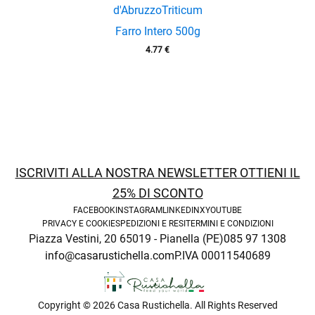
d'Abruzzo
Triticum
Farro Intero 500g
4.77
€
enu
ISCRIVITI ALLA NOSTRA NEWSLETTER OTTIENI IL
25% DI SCONTO
FACEBOOK
INSTAGRAM
LINKEDIN
X
YOUTUBE
PRIVACY E COOKIE
SPEDIZIONI E RESI
TERMINI E CONDIZIONI
Piazza Vestini, 20 65019 - Pianella (PE)
085 97 1308
enu
info@casarustichella.com
P.IVA 00011540689
Copyright © 2026 Casa Rustichella. All Rights Reserved