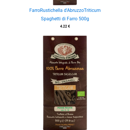
Farro
Rustichella d'Abruzzo
Triticum
Spaghetti di Farro 500g
4.22
€