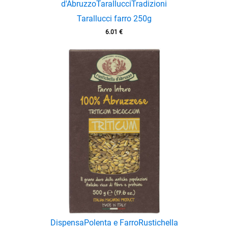
d'Abruzzo
Tarallucci
Tradizioni
Tarallucci farro 250g
6.01
€
enu
Dispensa
Polenta e Farro
Rustichella