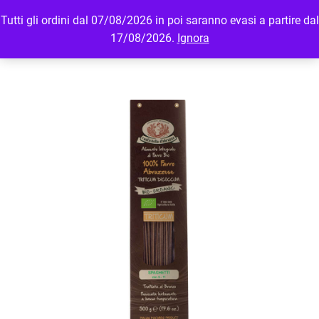
Tutti gli ordini dal 07/08/2026 in poi saranno evasi a partire dal
MENU
LOGIN
17/08/2026.
Ignora