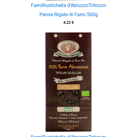
Farro
Rustichella d'Abruzzo
Triticum
Penne Rigate di Farro 500g
4.22
€