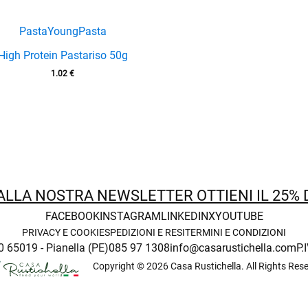
PastaYoung
Pasta
High Protein Pastariso 50g
1.02
€
 ALLA NOSTRA NEWSLETTER OTTIENI IL 25%
FACEBOOK
INSTAGRAM
LINKEDIN
X
YOUTUBE
PRIVACY E COOKIE
SPEDIZIONI E RESI
TERMINI E CONDIZIONI
0 65019 - Pianella (PE)
085 97 1308
info@casarustichella.com
P.
Copyright © 2026 Casa Rustichella. All Rights Res