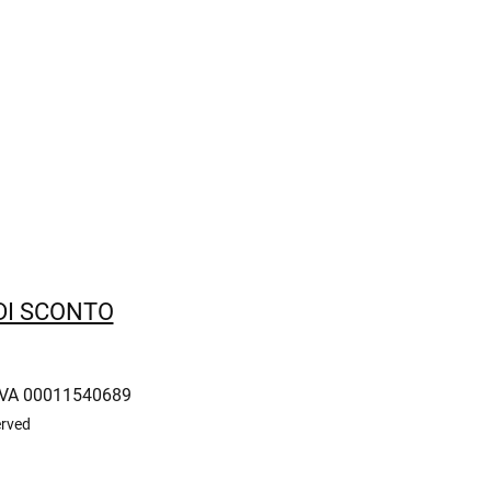
 DI SCONTO
IVA 00011540689
erved