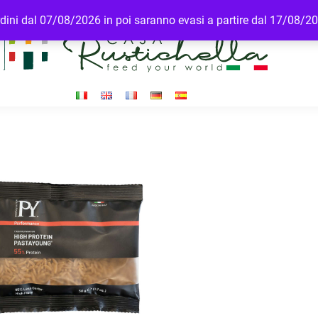
ordini dal 07/08/2026 in poi saranno evasi a partire dal 17/08/2