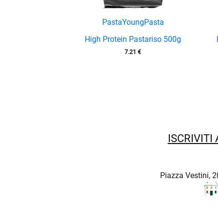
PastaYoung
Pasta
enu
High Protein Pastariso 500g
7.21
€
enu
enu
enu
enu
ISCRIVITI
enu
Piazza Vestini, 2