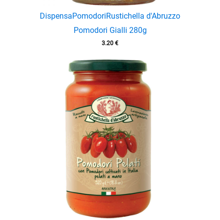
Dispensa
Pomodori
Rustichella d'Abruzzo
Pomodori Gialli 280g
3.20
€