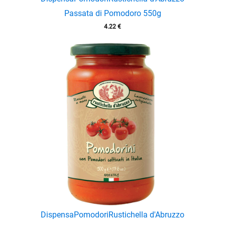
Passata di Pomodoro 550g
4.22
€
enu
Dispensa
Pomodori
Rustichella d'Abruzzo