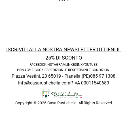
7.21
€
ISCRIVITI ALLA NOSTRA NEWSLETTER OTTIENI IL
25% DI SCONTO
FACEBOOK
INSTAGRAM
LINKEDIN
X
YOUTUBE
PRIVACY E COOKIE
SPEDIZIONI E RESI
TERMINI E CONDIZIONI
Piazza Vestini, 20 65019 - Pianella (PE)
085 97 1308
info@casarustichella.com
P.IVA 00011540689
Copyright © 2026 Casa Rustichella. All Rights Reserved