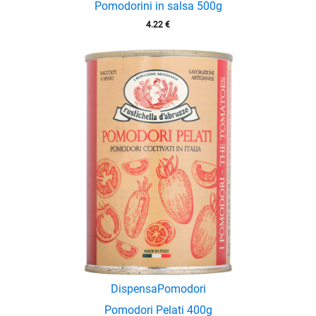
Pomodorini in salsa 500g
4.22
€
enu
enu
Dispensa
Pomodori
Pomodori Pelati 400g