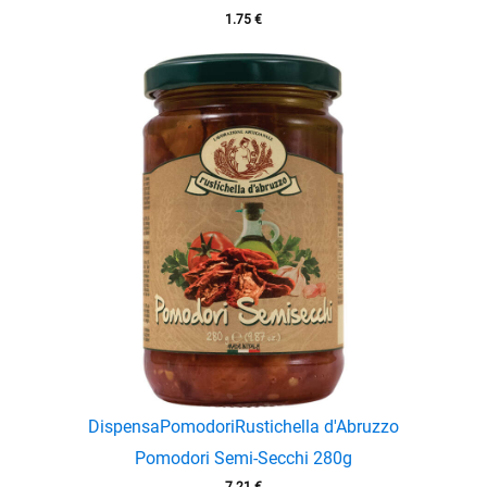
1.75
€
enu
Dispensa
Pomodori
Rustichella d'Abruzzo
Pomodori Semi-Secchi 280g