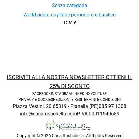
Senza categoria
World pasta day tube pomodoro e basilico
12.81
€
menu
ISCRIVITI ALLA NOSTRA NEWSLETTER OTTIENI IL
25% DI SCONTO
FACEBOOK
INSTAGRAM
LINKEDIN
X
YOUTUBE
PRIVACY E COOKIE
SPEDIZIONI E RESI
TERMINI E CONDIZIONI
Piazza Vestini, 20 65019 - Pianella (PE)
085 97 1308
info@casarustichella.com
P.IVA 00011540689
Copyright © 2026 Casa Rustichella. All Rights Reserved