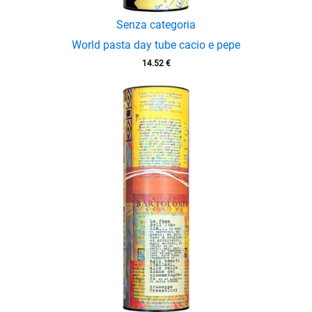
Senza categoria
World pasta day tube cacio e pepe
14.52
€
enu
menu
enu