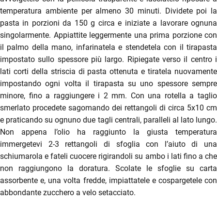
temperatura ambiente per almeno 30 minuti. Dividete poi la
menu
pasta in porzioni da 150 g circa e iniziate a lavorare ognuna
singolarmente. Appiattite leggermente una prima porzione con
il palmo della mano, infarinatela e stendetela con il tirapasta
impostato sullo spessore più largo. Ripiegate verso il centro i
lati corti della striscia di pasta ottenuta e tiratela nuovamente
impostando ogni volta il tirapasta su uno spessore sempre
minore, fino a raggiungere i 2 mm. Con una rotella a taglio
smerlato procedete sagomando dei rettangoli di circa 5x10 cm
e praticando su ognuno due tagli centrali, paralleli al lato lungo.
Non appena l’olio ha raggiunto la giusta temperatura
immergetevi 2-3 rettangoli di sfoglia con l’aiuto di una
schiumarola e fateli cuocere rigirandoli su ambo i lati fino a che
non raggiungono la doratura. Scolate le sfoglie su carta
assorbente e, una volta fredde, impiattatele e cospargetele con
abbondante zucchero a velo setacciato.
enu