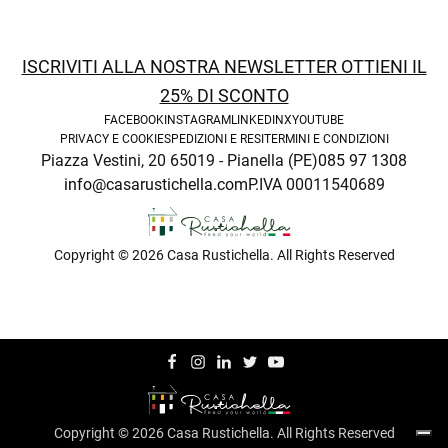
ISCRIVITI ALLA NOSTRA NEWSLETTER OTTIENI IL
25% DI SCONTO
FACEBOOK
INSTAGRAM
LINKEDIN
X
YOUTUBE
PRIVACY E COOKIE
SPEDIZIONI E RESI
TERMINI E CONDIZIONI
Piazza Vestini, 20 65019 - Pianella (PE)
085 97 1308
info@casarustichella.com
P.IVA 00011540689
enu
Copyright © 2026 Casa Rustichella. All Rights Reserved
Copyright © 2026 Casa Rustichella. All Rights Reserved