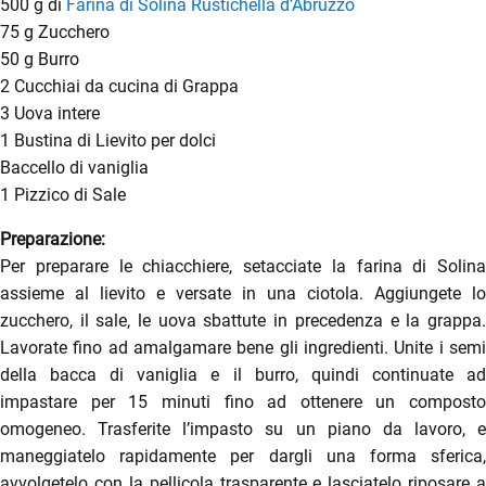
500 g di
Farina di Solina Rustichella d’Abruzzo
75 g Zucchero
50 g Burro
2 Cucchiai da cucina di Grappa
3 Uova intere
1 Bustina di Lievito per dolci
Baccello di vaniglia
1 Pizzico di Sale
Preparazione:
Per preparare le chiacchiere, setacciate la farina di Solina
enu
assieme al lievito e versate in una ciotola. Aggiungete lo
menu
zucchero, il sale, le uova sbattute in precedenza e la grappa.
enu
Lavorate fino ad amalgamare bene gli ingredienti. Unite i semi
della bacca di vaniglia e il burro, quindi continuate ad
impastare per 15 minuti fino ad ottenere un composto
omogeneo. Trasferite l’impasto su un piano da lavoro, e
maneggiatelo rapidamente per dargli una forma sferica,
avvolgetelo con la pellicola trasparente e lasciatelo riposare a