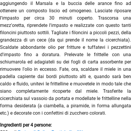
aggiungendo il Marsala e la buccia delle arance fino ad
ottenere un composto liscio ed omogeneo. Lasciate riposare
l'impasto per circa 30 minuti coperto. Trascorsa una
mezz'oretta, riprendete l'impasto e realizzate con questo tanti
filoncini piuttosto sottili. Tagliate i filoncini a piccoli pezzi, della
grandezza di un cece (da qui prende il nome la cicerchiata).
Scaldate abbondante olio per fritture e tuffatevi i pezzettini
d'impasto fino a doratura. Prelevate le frittelle con una
schiumarola ed adagiateli su dei fogli di carta assorbente per
rimuovere l'olio in eccesso. Fate, ora, scaldare il miele in una
padella capiente dai bordi piuttosto alti e, quando sarà ben
caldo e fluido, unitevi le frittelline e muovetele in modo tale che
siano completamente ricoperte dal miele. Trasferite la
cicerchiata sul vassoio da portata e modellate le frittelline nella
forma desiderata (a ciambella, a piramide, in forma allungata
etc.) e decorate con i confettini di zucchero colorati.
Ingredienti per 4 persone: