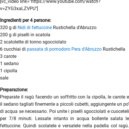
[vc_video link="https://www.youtube.com/watch?
v=ZYG3xaLZVPU"]
Ingredienti per 4 persone:
320 g di
Nidi di fettuccine
Rustichella d’Abruzzo
200 g di piselli in scatola
2 scatolette di tonno sgocciolato
6 cucchiai di
passata di pomodoro Pera d’Abruzzo
Rustichella
3 carote
1 sedano
1 cipolla
sale
Preparazione:
enu
Preparate il ragù facendo un soffritto con la cipolla, le carote e
menu
il sedano tagliati finemente a piccoli cubetti, aggiungente un po’
di acqua se necessario. Poi unite i piselli sgocciolati e cuoceteli
enu
per 7/8 minuti. Lessate intanto in acqua bollente salata le
fettuccine. Quindi scolatele e versatele nella padella col ragù.