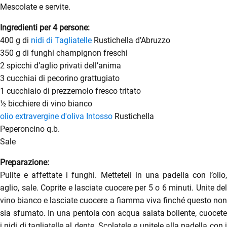
Mescolate e servite.
Ingredienti per 4 persone:
400 g di
nidi di Tagliatelle
Rustichella d’Abruzzo
350 g di funghi champignon freschi
menu
2 spicchi d’aglio privati dell’anima
3 cucchiai di pecorino grattugiato
1 cucchiaio di prezzemolo fresco tritato
½ bicchiere di vino bianco
olio extravergine d'oliva Intosso
Rustichella
Peperoncino q.b.
Sale
Preparazione:
Pulite e affettate i funghi. Metteteli in una padella con l’olio,
aglio, sale. Coprite e lasciate cuocere per 5 o 6 minuti. Unite del
vino bianco e lasciate cuocere a fiamma viva finché questo non
sia sfumato. In una pentola con acqua salata bollente, cuocete
i nidi di tagliatelle al dente. Scolatele e unitele alla padella con i