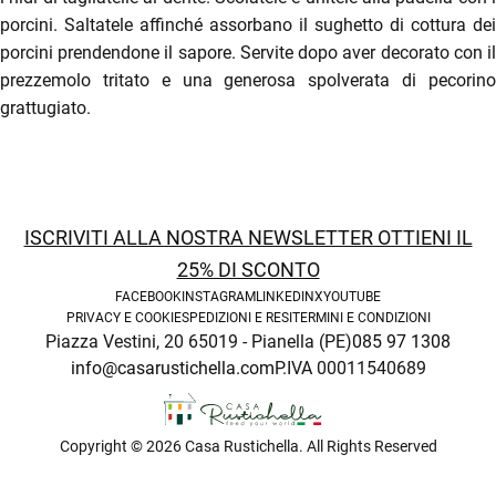
porcini. Saltatele affinché assorbano il sughetto di cottura dei
enu
porcini prendendone il sapore. Servite dopo aver decorato con il
prezzemolo tritato e una generosa spolverata di pecorino
grattugiato.
ISCRIVITI ALLA NOSTRA NEWSLETTER OTTIENI IL
25% DI SCONTO
FACEBOOK
INSTAGRAM
LINKEDIN
X
YOUTUBE
PRIVACY E COOKIE
SPEDIZIONI E RESI
TERMINI E CONDIZIONI
enu
Piazza Vestini, 20 65019 - Pianella (PE)
085 97 1308
info@casarustichella.com
P.IVA 00011540689
Copyright © 2026 Casa Rustichella. All Rights Reserved