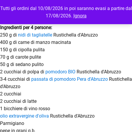
Tutti gli ordini dal 10/08/2026 in poi saranno evasi a partire dal
MENU
LOGIN
17/08/2026.
Ignora
Ingredienti per 4 persone:
250 g di
nidi di tagliatelle
Rustichella d'Abruzzo
400 g di carne di manzo macinata
150 g di cipolla pulita
70 g di carote pulite
50 g di sedano pulito
2 cucchiai di polpa di
pomodoro BIO
Rustichella d'Abruzzo
3-4 cucchiai di
passata di pomodoro Pera d'Abruzzo
Rustichella
d'Abruzzo
2 cucchiai
2 cucchiai di latte
1 bicchiere di vino rosso
olio extravergine d'oliva
Rustichella d'Abruzzo
Parmigiano
pepe in grani q.b.