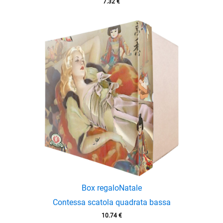
7.32
€
enu
menu
enu
menu
Box regalo
Natale
Contessa scatola quadrata bassa
10.74
€