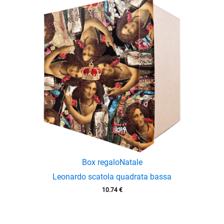
enu
Box regalo
Natale
Leonardo scatola quadrata bassa
10.74
€