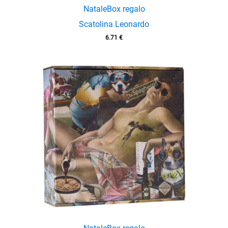
Natale
Box regalo
Scatolina Leonardo
6.71
€