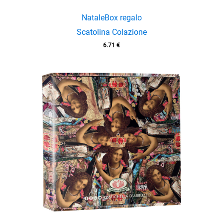
Natale
Box regalo
Scatolina Colazione
6.71
€