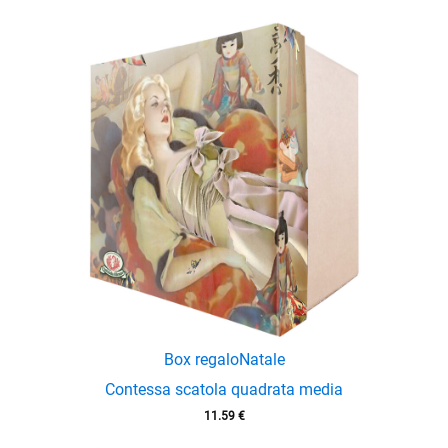
enu
Box regalo
Natale
Contessa scatola quadrata media
11.59
€