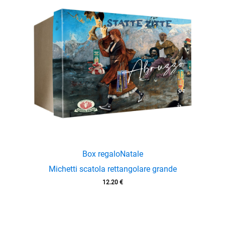
Box regalo
Natale
Michetti scatola rettangolare grande
12.20
€