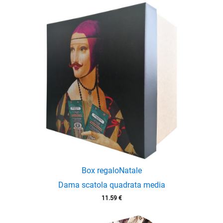
enu
enu
Box regalo
Natale
Dama scatola quadrata media
11.59
€