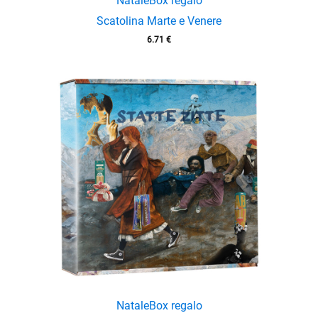
Natale
Box regalo
Scatolina Marte e Venere
6.71
€
Natale
Box regalo